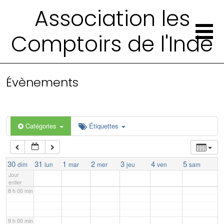
Association les
2 h 00 min
Comptoirs de l'Inde
3 h 00 min
4 h 00 min
Évènements
5 h 00 min
Catégories
Étiquettes
6 h 00 min
7 h 00 min
30
31
1
2
3
4
5
dim
lun
mar
mer
jeu
ven
sam
Jour
entier
8 h 00 min
9 h 00 min