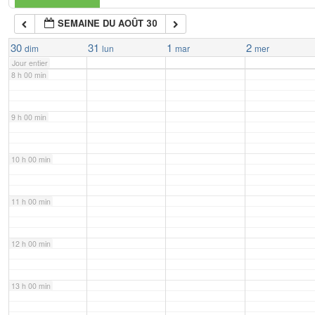
SEMAINE DU AOÛT 30
7 h 00 min
30
31
1
2
dim
lun
mar
mer
Jour entier
8 h 00 min
9 h 00 min
10 h 00 min
11 h 00 min
12 h 00 min
13 h 00 min