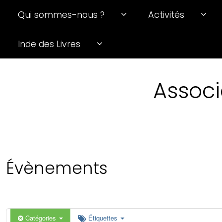
Qui sommes-nous ?
Activités
0 h 00 min
Inde des Livres
1 h 00 min
Associ
2 h 00 min
3 h 00 min
4 h 00 min
Évènements
5 h 00 min
6 h 00 min
Catégories
Étiquettes