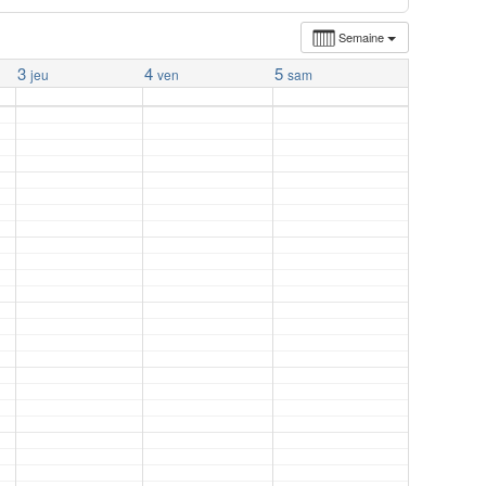
Semaine
3
4
5
jeu
ven
sam