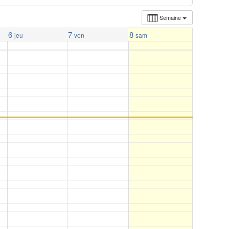
Semaine
6
7
8
jeu
ven
sam