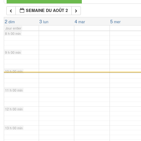
SEMAINE DU AOÛT 2
7 h 00 min
2
3
4
5
dim
lun
mar
mer
Jour entier
8 h 00 min
9 h 00 min
10 h 00 min
11 h 00 min
12 h 00 min
13 h 00 min