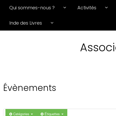
Qui sommes-nous ?
Activités
0 h 00 min
Inde des Livres
1 h 00 min
Associ
2 h 00 min
3 h 00 min
4 h 00 min
Évènements
5 h 00 min
6 h 00 min
Catégories
Étiquettes