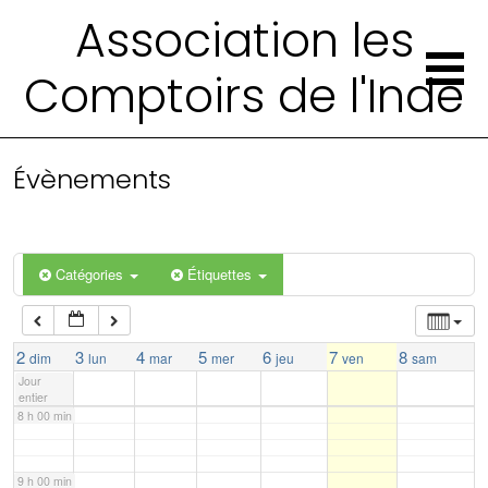
Association les
2 h 00 min
Comptoirs de l'Inde
3 h 00 min
4 h 00 min
Évènements
5 h 00 min
Catégories
Étiquettes
6 h 00 min
7 h 00 min
2
3
4
5
6
7
8
dim
lun
mar
mer
jeu
ven
sam
Jour
entier
8 h 00 min
9 h 00 min