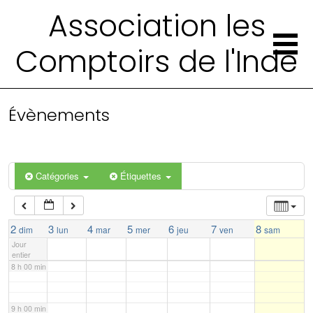
Association les
2 h 00 min
Comptoirs de l'Inde
3 h 00 min
4 h 00 min
Évènements
5 h 00 min
Catégories
Étiquettes
6 h 00 min
7 h 00 min
2
3
4
5
6
7
8
dim
lun
mar
mer
jeu
ven
sam
Jour
entier
8 h 00 min
9 h 00 min