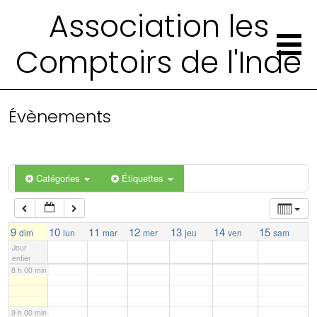
Association les
2 h 00 min
Comptoirs de l'Inde
3 h 00 min
4 h 00 min
Évènements
5 h 00 min
Catégories
Étiquettes
6 h 00 min
7 h 00 min
9
10
11
12
13
14
15
dim
lun
mar
mer
jeu
ven
sam
Jour
entier
8 h 00 min
9 h 00 min