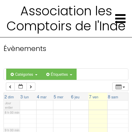
Association les
2 h 00 min
Comptoirs de l'Inde
3 h 00 min
4 h 00 min
Évènements
5 h 00 min
Catégories
Étiquettes
6 h 00 min
7 h 00 min
2
3
4
5
6
7
8
dim
lun
mar
mer
jeu
ven
sam
Jour
entier
8 h 00 min
9 h 00 min