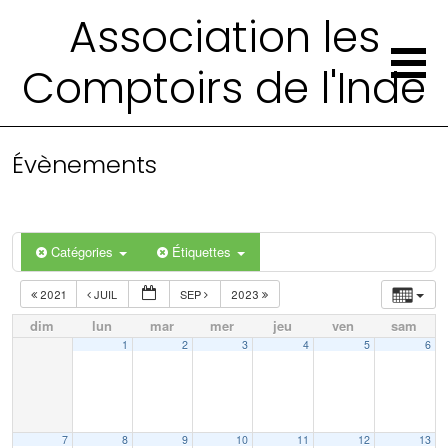
Association les
Comptoirs de l'Inde
Évènements
Catégories
Étiquettes
2021
JUIL
SEP
2023
dim
lun
mar
mer
jeu
ven
sam
1
2
3
4
5
6
7
8
9
10
11
12
13