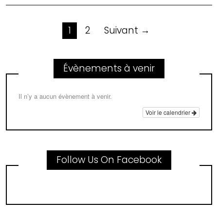
Navigation
1
2
Suivant →
des
Évènements à venir
articles
Il n’y a aucun évènement à venir.
Voir le calendrier
Follow Us On Facebook