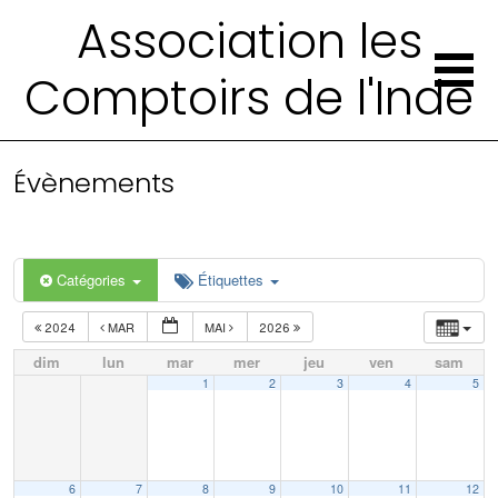
Association les
Comptoirs de l'Inde
Évènements
Catégories
Étiquettes
2024
MAR
MAI
2026
dim
lun
mar
mer
jeu
ven
sam
1
2
3
4
5
6
7
8
9
10
11
12