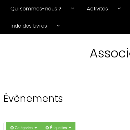
Qui sommes-nous ?
Activités
0 h 00 min
Inde des Livres
1 h 00 min
Associ
2 h 00 min
3 h 00 min
4 h 00 min
Évènements
5 h 00 min
6 h 00 min
Catégories
Étiquettes