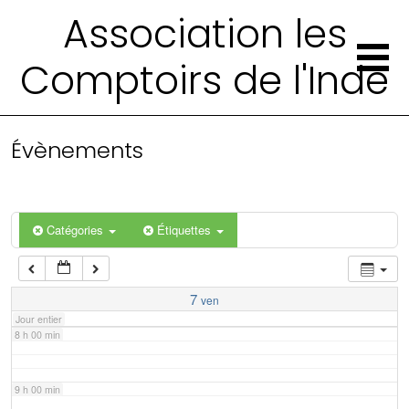
2 h 00 min
Association les
Comptoirs de l'Inde
3 h 00 min
4 h 00 min
Évènements
5 h 00 min
6 h 00 min
Catégories
Étiquettes
7 h 00 min
7
ven
Jour entier
8 h 00 min
9 h 00 min