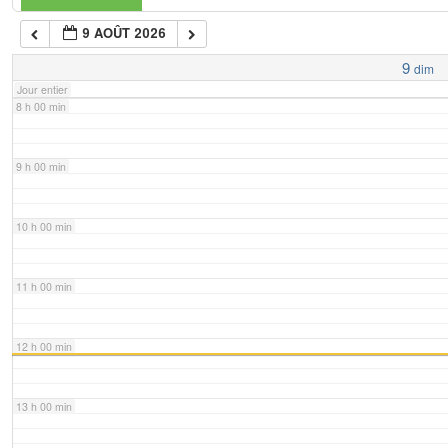
9 AOÛT 2026
7 h 00 min
9
dim
Jour entier
8 h 00 min
9 h 00 min
10 h 00 min
11 h 00 min
12 h 00 min
13 h 00 min