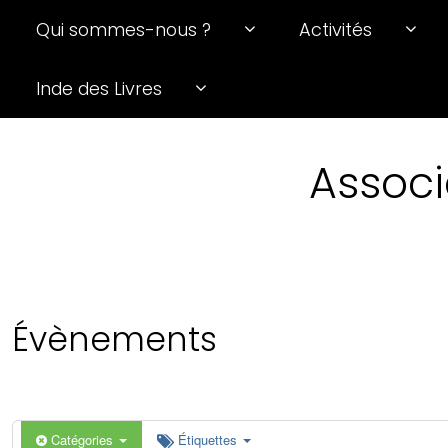
Qui sommes-nous ?
Activités
0 h 00 min
Inde des Livres
1 h 00 min
Associ
2 h 00 min
3 h 00 min
4 h 00 min
Évènements
5 h 00 min
6 h 00 min
Catégories
Étiquettes