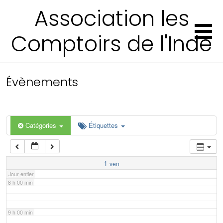
2 h 00 min
Association les
Comptoirs de l'Inde
3 h 00 min
4 h 00 min
Évènements
5 h 00 min
6 h 00 min
Catégories
Étiquettes
7 h 00 min
1
ven
Jour entier
8 h 00 min
9 h 00 min