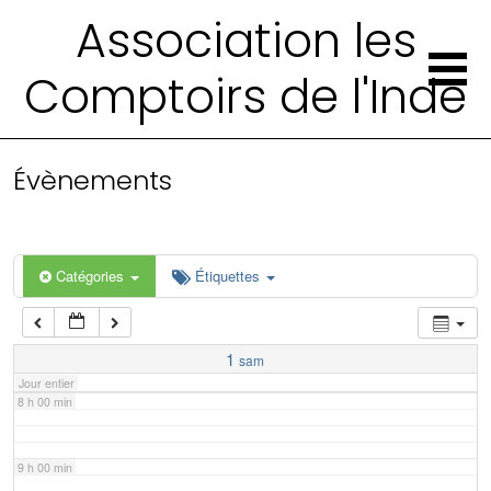
2 h 00 min
Association les
Comptoirs de l'Inde
3 h 00 min
4 h 00 min
Évènements
5 h 00 min
6 h 00 min
Catégories
Étiquettes
7 h 00 min
1
sam
Jour entier
8 h 00 min
9 h 00 min