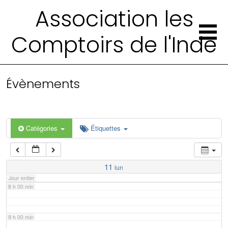
2 h 00 min
Association les
Comptoirs de l'Inde
3 h 00 min
4 h 00 min
Évènements
5 h 00 min
6 h 00 min
Catégories
Étiquettes
7 h 00 min
11
lun
Jour entier
8 h 00 min
9 h 00 min