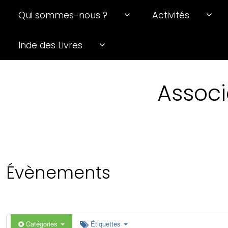
Qui sommes-nous ?
Activités
0 h 00 min
Inde des Livres
1 h 00 min
Associ
2 h 00 min
3 h 00 min
4 h 00 min
Évènements
5 h 00 min
6 h 00 min
Catégories
Étiquettes