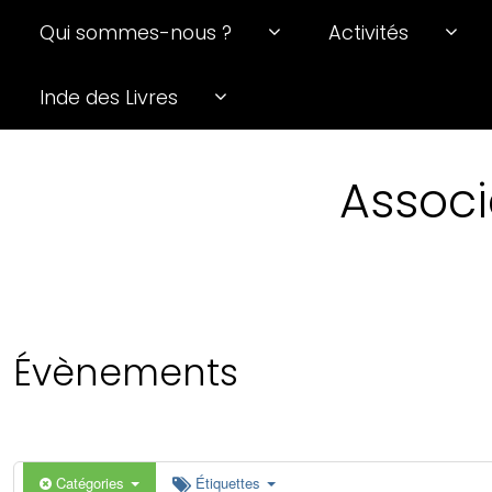
Qui sommes-nous ?
Activités
0 h 00 min
Inde des Livres
1 h 00 min
Associ
2 h 00 min
3 h 00 min
4 h 00 min
Évènements
5 h 00 min
6 h 00 min
Catégories
Étiquettes