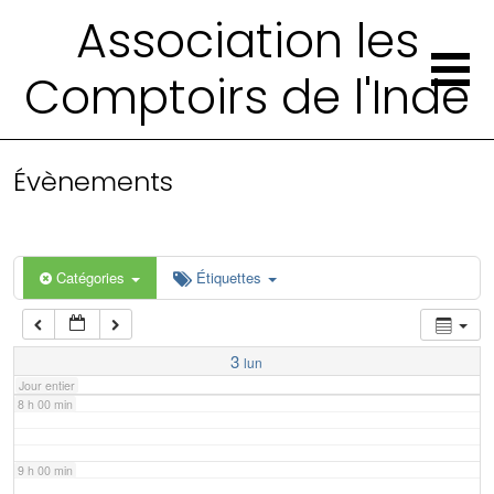
2 h 00 min
Association les
Comptoirs de l'Inde
3 h 00 min
4 h 00 min
Évènements
5 h 00 min
6 h 00 min
Catégories
Étiquettes
7 h 00 min
3
lun
Jour entier
8 h 00 min
9 h 00 min