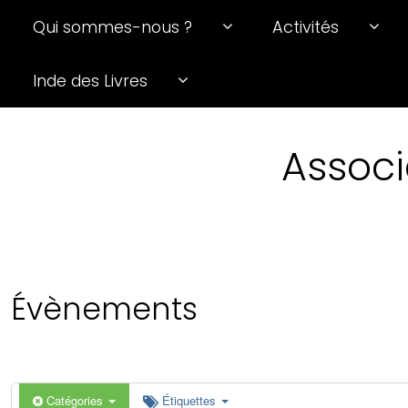
Qui sommes-nous ?
Activités
0 h 00 min
Inde des Livres
1 h 00 min
Associ
2 h 00 min
3 h 00 min
4 h 00 min
Évènements
5 h 00 min
6 h 00 min
Catégories
Étiquettes