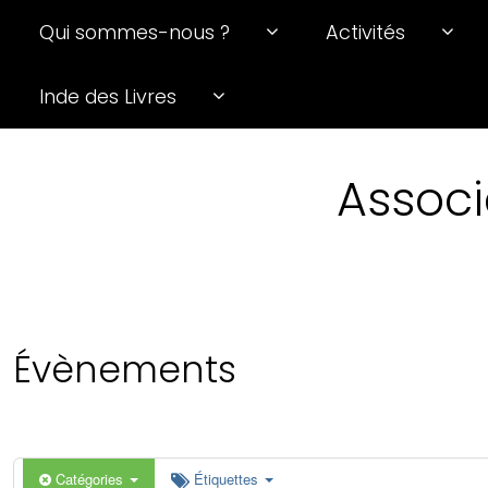
Qui sommes-nous ?
Activités
0 h 00 min
Inde des Livres
1 h 00 min
Associ
2 h 00 min
3 h 00 min
4 h 00 min
Évènements
5 h 00 min
6 h 00 min
Catégories
Étiquettes