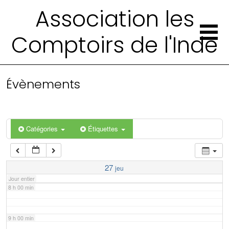
2 h 00 min
Association les
Comptoirs de l'Inde
3 h 00 min
4 h 00 min
Évènements
5 h 00 min
6 h 00 min
Catégories
Étiquettes
7 h 00 min
27
jeu
Jour entier
8 h 00 min
9 h 00 min