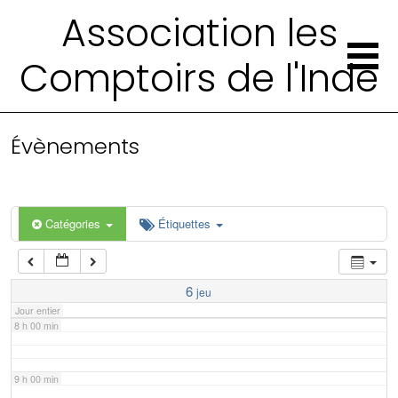
2 h 00 min
Association les
Comptoirs de l'Inde
3 h 00 min
4 h 00 min
Évènements
5 h 00 min
6 h 00 min
Catégories
Étiquettes
7 h 00 min
6
jeu
Jour entier
8 h 00 min
9 h 00 min