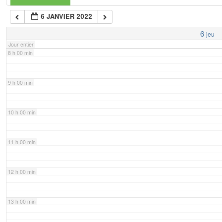
6 JANVIER 2022
7 h 00 min
6
jeu
Jour entier
8 h 00 min
9 h 00 min
10 h 00 min
11 h 00 min
12 h 00 min
13 h 00 min