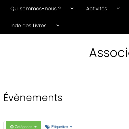
Qui sommes-nous ?
Activités
0 h 00 min
Inde des Livres
1 h 00 min
Associ
2 h 00 min
3 h 00 min
4 h 00 min
Évènements
5 h 00 min
6 h 00 min
Catégories
Étiquettes