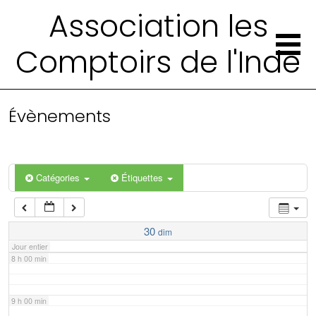
2 h 00 min
Association les
Comptoirs de l'Inde
3 h 00 min
4 h 00 min
Évènements
5 h 00 min
6 h 00 min
Catégories
Étiquettes
7 h 00 min
30
dim
Jour entier
8 h 00 min
9 h 00 min