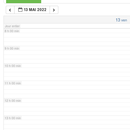
13 MAI 2022
7 h 00 min
13
ven
Jour entier
8 h 00 min
9 h 00 min
10 h 00 min
11 h 00 min
12 h 00 min
13 h 00 min