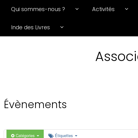
Qui sommes-nous ?
Activités
0 h 00 min
Inde des Livres
1 h 00 min
Associ
2 h 00 min
3 h 00 min
4 h 00 min
Évènements
5 h 00 min
6 h 00 min
Catégories
Étiquettes