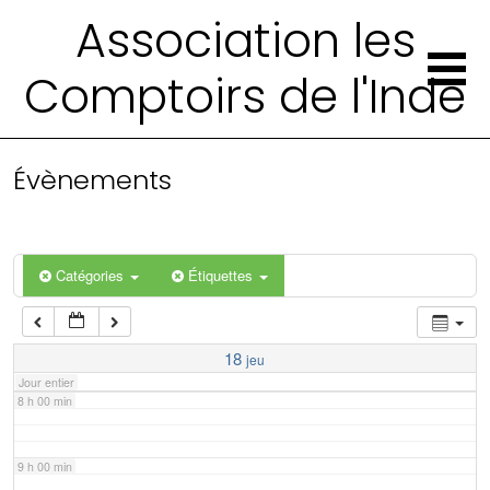
2 h 00 min
Association les
Comptoirs de l'Inde
3 h 00 min
4 h 00 min
Évènements
5 h 00 min
6 h 00 min
Catégories
Étiquettes
7 h 00 min
18
jeu
Jour entier
8 h 00 min
9 h 00 min