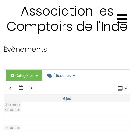
2 h 00 min
Association les
Comptoirs de l'Inde
3 h 00 min
4 h 00 min
Évènements
5 h 00 min
6 h 00 min
Catégories
Étiquettes
7 h 00 min
9
jeu
Jour entier
8 h 00 min
9 h 00 min