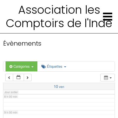
2 h 00 min
Association les
Comptoirs de l'Inde
3 h 00 min
4 h 00 min
Évènements
5 h 00 min
6 h 00 min
Catégories
Étiquettes
7 h 00 min
10
ven
Jour entier
8 h 00 min
9 h 00 min