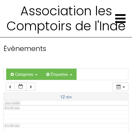
2 h 00 min
Association les
Comptoirs de l'Inde
3 h 00 min
4 h 00 min
Évènements
5 h 00 min
6 h 00 min
Catégories
Étiquettes
7 h 00 min
12
dim
Jour entier
8 h 00 min
9 h 00 min