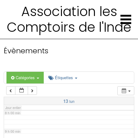
2 h 00 min
Association les
Comptoirs de l'Inde
3 h 00 min
4 h 00 min
Évènements
5 h 00 min
6 h 00 min
Catégories
Étiquettes
7 h 00 min
13
lun
Jour entier
8 h 00 min
9 h 00 min