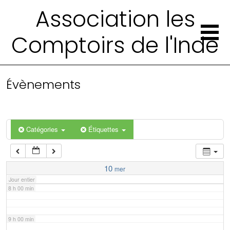
2 h 00 min
Association les
Comptoirs de l'Inde
3 h 00 min
4 h 00 min
Évènements
5 h 00 min
6 h 00 min
Catégories
Étiquettes
7 h 00 min
10
mer
Jour entier
8 h 00 min
9 h 00 min