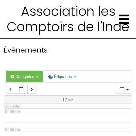
2 h 00 min
Association les
Comptoirs de l'Inde
3 h 00 min
4 h 00 min
Évènements
5 h 00 min
6 h 00 min
Catégories
Étiquettes
7 h 00 min
17
lun
Jour entier
8 h 00 min
9 h 00 min