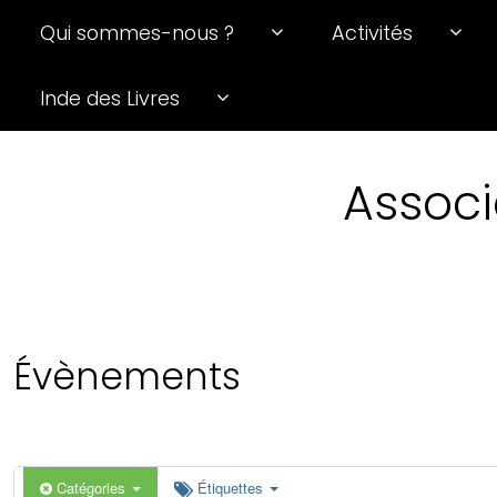
Qui sommes-nous ?
Activités
0 h 00 min
Inde des Livres
1 h 00 min
Associ
2 h 00 min
3 h 00 min
4 h 00 min
Évènements
5 h 00 min
6 h 00 min
Catégories
Étiquettes