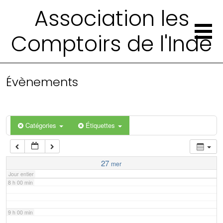
2 h 00 min
Association les
Comptoirs de l'Inde
3 h 00 min
4 h 00 min
Évènements
5 h 00 min
6 h 00 min
Catégories
Étiquettes
7 h 00 min
27
mer
Jour entier
8 h 00 min
9 h 00 min