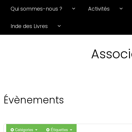
Qui sommes-nous ?
Activités
0 h 00 min
Inde des Livres
1 h 00 min
Associ
2 h 00 min
3 h 00 min
4 h 00 min
Évènements
5 h 00 min
6 h 00 min
Catégories
Étiquettes