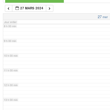
27 MARS 2024
7 h 00 min
27
mer
Jour entier
8 h 00 min
9 h 00 min
10 h 00 min
11 h 00 min
12 h 00 min
13 h 00 min