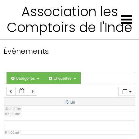
2 h 00 min
Association les
Comptoirs de l'Inde
3 h 00 min
4 h 00 min
Évènements
5 h 00 min
6 h 00 min
Catégories
Étiquettes
7 h 00 min
13
lun
Jour entier
8 h 00 min
9 h 00 min