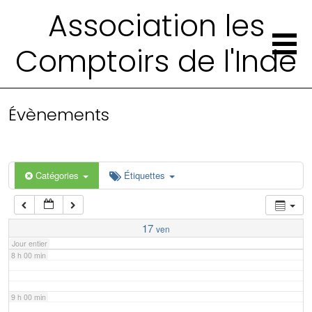
2 h 00 min
Association les
Comptoirs de l'Inde
3 h 00 min
4 h 00 min
Évènements
5 h 00 min
6 h 00 min
Catégories
Étiquettes
7 h 00 min
17
ven
Jour entier
8 h 00 min
9 h 00 min