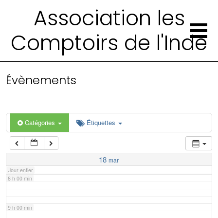
2 h 00 min
Association les
Comptoirs de l'Inde
3 h 00 min
4 h 00 min
Évènements
5 h 00 min
6 h 00 min
Catégories
Étiquettes
7 h 00 min
18
mar
Jour entier
8 h 00 min
9 h 00 min