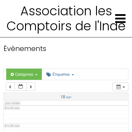
2 h 00 min
Association les
Comptoirs de l'Inde
3 h 00 min
4 h 00 min
Évènements
5 h 00 min
6 h 00 min
Catégories
Étiquettes
7 h 00 min
18
lun
Jour entier
8 h 00 min
9 h 00 min