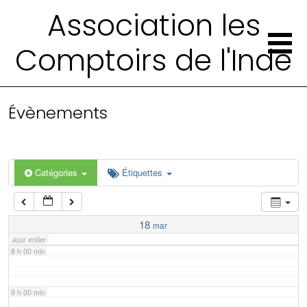
2 h 00 min
Association les
Comptoirs de l'Inde
3 h 00 min
4 h 00 min
Évènements
5 h 00 min
6 h 00 min
Catégories
Étiquettes
7 h 00 min
18
mar
Jour entier
8 h 00 min
9 h 00 min