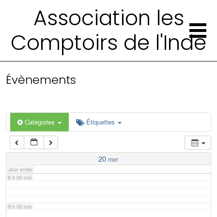
2 h 00 min
Association les
Comptoirs de l'Inde
3 h 00 min
4 h 00 min
Évènements
5 h 00 min
6 h 00 min
Catégories
Étiquettes
7 h 00 min
20
mer
Jour entier
8 h 00 min
9 h 00 min