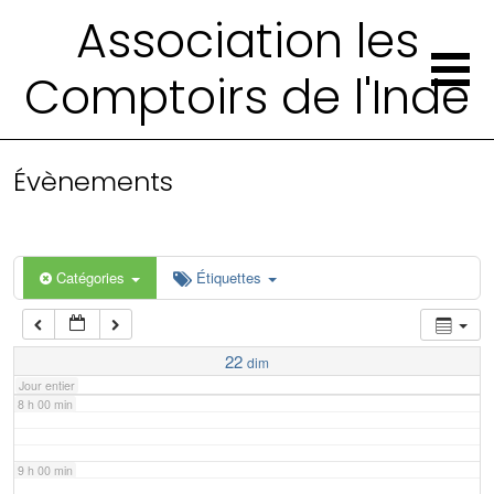
2 h 00 min
Association les
Comptoirs de l'Inde
3 h 00 min
4 h 00 min
Évènements
5 h 00 min
6 h 00 min
Catégories
Étiquettes
7 h 00 min
22
dim
Jour entier
8 h 00 min
9 h 00 min