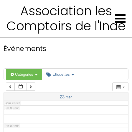
2 h 00 min
Association les
Comptoirs de l'Inde
3 h 00 min
4 h 00 min
Évènements
5 h 00 min
6 h 00 min
Catégories
Étiquettes
7 h 00 min
23
mer
Jour entier
8 h 00 min
9 h 00 min