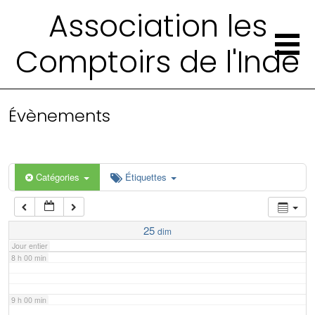
2 h 00 min
Association les
Comptoirs de l'Inde
3 h 00 min
4 h 00 min
Évènements
5 h 00 min
6 h 00 min
Catégories
Étiquettes
7 h 00 min
25
dim
Jour entier
8 h 00 min
9 h 00 min