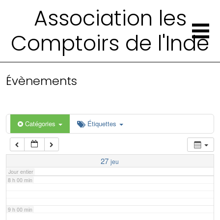
2 h 00 min
Association les
Comptoirs de l'Inde
3 h 00 min
4 h 00 min
Évènements
5 h 00 min
6 h 00 min
Catégories
Étiquettes
7 h 00 min
27
jeu
Jour entier
8 h 00 min
9 h 00 min