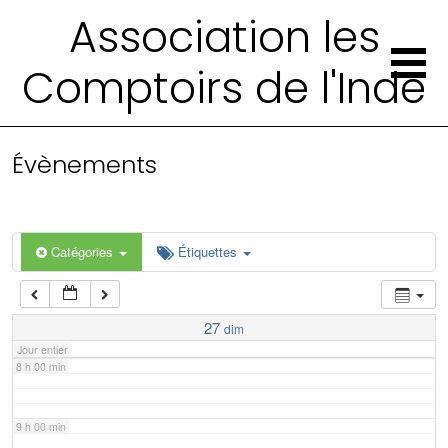
2 h 00 min
Association les
Comptoirs de l'Inde
3 h 00 min
4 h 00 min
Évènements
5 h 00 min
6 h 00 min
Catégories
Étiquettes
7 h 00 min
27
dim
Jour entier
8 h 00 min
9 h 00 min