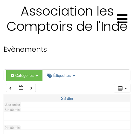
2 h 00 min
Association les
Comptoirs de l'Inde
3 h 00 min
4 h 00 min
Évènements
5 h 00 min
6 h 00 min
Catégories
Étiquettes
7 h 00 min
28
dim
Jour entier
8 h 00 min
9 h 00 min