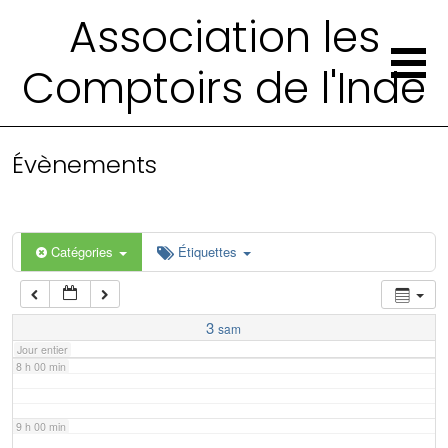
2 h 00 min
Association les
Comptoirs de l'Inde
3 h 00 min
4 h 00 min
Évènements
5 h 00 min
6 h 00 min
Catégories
Étiquettes
7 h 00 min
3
sam
Jour entier
8 h 00 min
9 h 00 min