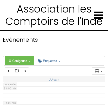
2 h 00 min
Association les
Comptoirs de l'Inde
3 h 00 min
4 h 00 min
Évènements
5 h 00 min
6 h 00 min
Catégories
Étiquettes
7 h 00 min
30
sam
Jour entier
8 h 00 min
9 h 00 min